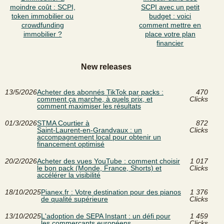
moindre coût : SCPI,
SCPI avec un petit
token immobilier ou
budget : voici
crowdfunding
comment mettre en
immobilier ?
place votre plan
financier
New releases
13/5/2026
Acheter des abonnés TikTok par packs :
470
comment ça marche, à quels prix, et
Clicks
comment maximiser les résultats
01/3/2026
STMA Courtier à
872
Saint‑Laurent‑en‑Grandvaux : un
Clicks
accompagnement local pour obtenir un
financement optimisé
20/2/2026
Acheter des vues YouTube : comment choisir
1 017
le bon pack (Monde, France, Shorts) et
Clicks
accélérer la visibilité
18/10/2025
Pianex.fr : Votre destination pour des pianos
1 376
de qualité supérieure
Clicks
13/10/2025
L'adoption de SEPA Instant : un défi pour
1 459
les commerçants européens
Clicks