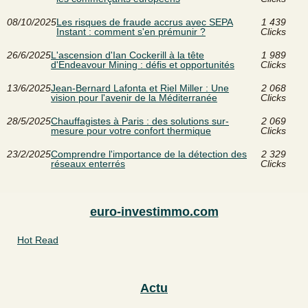
08/10/2025
Les risques de fraude accrus avec SEPA
1 439
Instant : comment s'en prémunir ?
Clicks
26/6/2025
L'ascension d'Ian Cockerill à la tête
1 989
d'Endeavour Mining : défis et opportunités
Clicks
13/6/2025
Jean-Bernard Lafonta et Riel Miller : Une
2 068
vision pour l'avenir de la Méditerranée
Clicks
28/5/2025
Chauffagistes à Paris : des solutions sur-
2 069
mesure pour votre confort thermique
Clicks
23/2/2025
Comprendre l'importance de la détection des
2 329
réseaux enterrés
Clicks
euro-investimmo.com
Hot Read
Actu