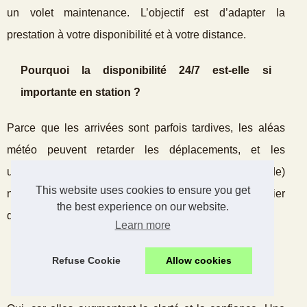
un volet maintenance. L’objectif est d’adapter la
prestation à votre disponibilité et à votre distance.
Pourquoi la disponibilité 24/7 est‑elle si
importante en station ?
Parce que les arrivées sont parfois tardives, les aléas
météo peuvent retarder les déplacements, et les
urgences techniques (chauffage, accès, eau chaude)
This website uses cookies to ensure you get
nécessitent une réponse immédiate. Le 24/7 est un pilier
the best experience on our website.
de l’expérience et des avis.
Learn more
Les photos professionnelles sont‑elles vraiment
Refuse Cookie
Allow cookies
utiles ?