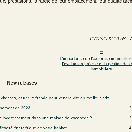
eurs prestations, la rareté de leur emplacement, leur qualité arch
11/12/2022 10:58 - 
L'importance de l'expertise immobilièr
l'évaluation précise et la gestion des 
immobiliers
New releases
vitesses, et une méthode pour vendre vite au meilleur prix
issement en 2023
1
un investissement dans une maison de vacances ?
1
ficacité énergétique de votre habitat
4