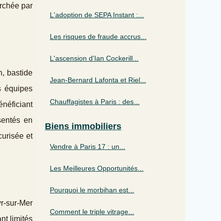
erchée par
L'adoption de SEPA Instant :...
Les risques de fraude accrus...
L'ascension d'Ian Cockerill...
n, bastide
Jean-Bernard Lafonta et Riel...
s équipes
Chauffagistes à Paris : des...
énéficiant
ésentés en
Biens immobiliers
urisée et
Vendre à Paris 17 : un...
Les Meilleures Opportunités...
Pourquoi le morbihan est...
r-sur-Mer
Comment le triple vitrage...
nt limités