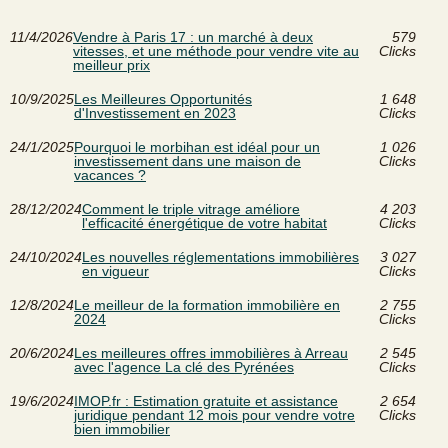
11/4/2026
Vendre à Paris 17 : un marché à deux
579
vitesses, et une méthode pour vendre vite au
Clicks
meilleur prix
10/9/2025
Les Meilleures Opportunités
1 648
d'Investissement en 2023
Clicks
24/1/2025
Pourquoi le morbihan est idéal pour un
1 026
investissement dans une maison de
Clicks
vacances ?
28/12/2024
Comment le triple vitrage améliore
4 203
l'efficacité énergétique de votre habitat
Clicks
24/10/2024
Les nouvelles réglementations immobilières
3 027
en vigueur
Clicks
12/8/2024
Le meilleur de la formation immobilière en
2 755
2024
Clicks
20/6/2024
Les meilleures offres immobilières à Arreau
2 545
avec l'agence La clé des Pyrénées
Clicks
19/6/2024
IMOP.fr : Estimation gratuite et assistance
2 654
juridique pendant 12 mois pour vendre votre
Clicks
bien immobilier