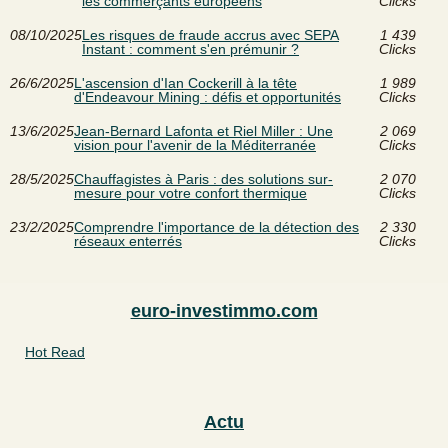
les commerçants européens
Clicks
08/10/2025
Les risques de fraude accrus avec SEPA
1 439
Instant : comment s'en prémunir ?
Clicks
26/6/2025
L'ascension d'Ian Cockerill à la tête
1 989
d'Endeavour Mining : défis et opportunités
Clicks
13/6/2025
Jean-Bernard Lafonta et Riel Miller : Une
2 069
vision pour l'avenir de la Méditerranée
Clicks
28/5/2025
Chauffagistes à Paris : des solutions sur-
2 070
mesure pour votre confort thermique
Clicks
23/2/2025
Comprendre l'importance de la détection des
2 330
réseaux enterrés
Clicks
euro-investimmo.com
Hot Read
Actu