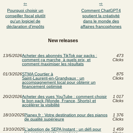
Pourquoi choisir un
Comment ChatGPT4
conseiller fiscal plutôt
soutient la créativité
qu'un logiciel de
dans le monde des
déclaration d'impôts
affaires francophones
New releases
13/5/2026
Acheter des abonnés TikTok par packs :
473
comment ça marche, à quels prix, et
Clicks
comment maximiser les résultats
01/3/2026
STMA Courtier à
875
Saint‑Laurent‑en‑Grandvaux : un
Clicks
accompagnement local pour obtenir un
financement optimisé
20/2/2026
Acheter des vues YouTube : comment choisir
1 017
le bon pack (Monde, France, Shorts) et
Clicks
accélérer la visibilité
18/10/2025
Pianex.fr : Votre destination pour des pianos
1 376
de qualité supérieure
Clicks
13/10/2025
L'adoption de SEPA Instant : un défi pour
1 459